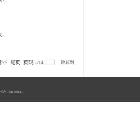
..
>>
尾页
页码
1
/
14
跳转到
su.edu.cn