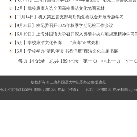
【2月】我校廉廊入选全国高校廉洁文化地图素材
【11月14日】机关第五党支部与后勤党委联合开展专题学习
【9月28日】校纪委召开2025年秋季学期纪检工作会议
【6月19日】上海外国语大学召开深入贯彻中央八项规定精神学习教.
【5月】学校廉洁文化长廊——“廉廊”正式亮相
【5月】学校举办“清风伴读 书香润廉”廉洁文化主题书展
每页
14
记录
总共
189
记录
第一页
<<上一页
下一页
版权所有 © 上海外国语大学纪委办公室/监察处
区文翔路1550号 邮编：201620 电话（传真）：（021）67708109 电子邮箱：jiwei@shi