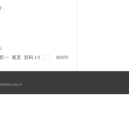
..
行）
页>>
尾页
页码
1
/
3
跳转到
su.edu.cn