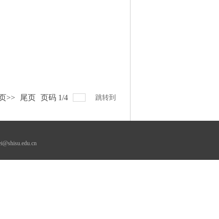
页>>
尾页
页码
1
/
4
跳转到
su.edu.cn